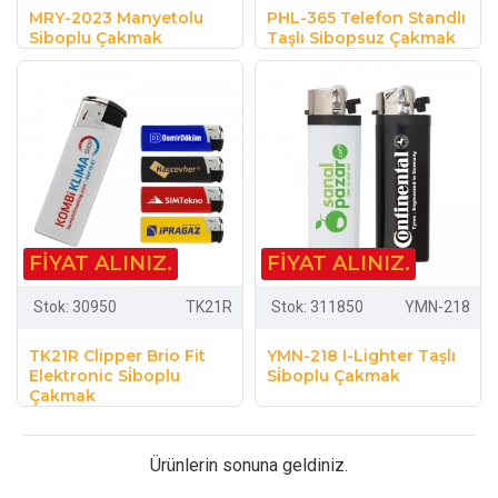
MRY-2023 Manyetolu
PHL-365 Telefon Standlı
Siboplu Çakmak
Taşlı Sibopsuz Çakmak
FIYAT ALINIZ.
FIYAT ALINIZ.
Stok:
30950
TK21R
Stok:
311850
YMN-218
TK21R Clipper Brio Fit
YMN-218 I-Lighter Taşlı
Elektronic Si̇boplu
Si̇boplu Çakmak
Çakmak
Ürünlerin sonuna geldiniz.