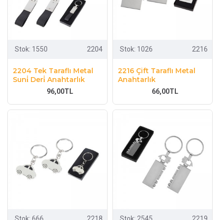
Stok:
1550
2204
Stok:
1026
2216
2204 Tek Taraflı Metal
2216 Çift Taraflı Metal
Suni̇ Deri̇ Anahtarlık
Anahtarlık
96,00TL
66,00TL
Stok:
666
2218
Stok:
2545
2219