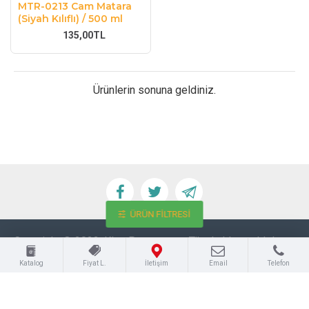
MTR-0213 Cam Matara
(Siyah Kılıflı) / 500 ml
135,00TL
Ürünlerin sonuna geldiniz.
ÜRÜN FILTRESI
Copyright © 2022, Klas Promosyon, Tüm hakları saklıdır.
BC Yazılım
Katalog
Fiyat L.
İletişim
Email
Telefon