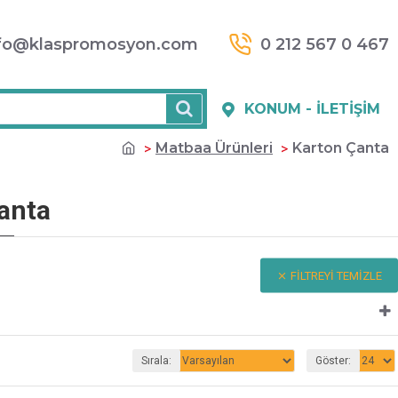
fo@klaspromosyon.com
0 212 567 0 467
KONUM - İLETIŞIM
Matbaa Ürünleri
Karton Çanta
anta
FILTREYI TEMIZLE
Sırala:
Göster: