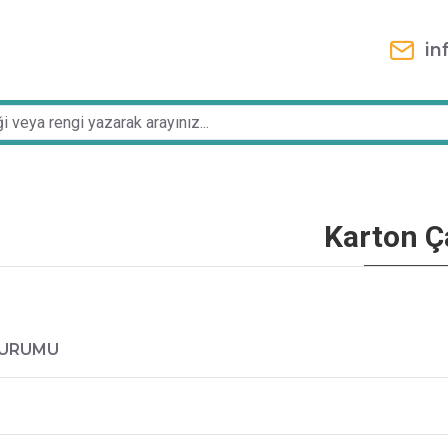
in
Karton Ç
DURUMU