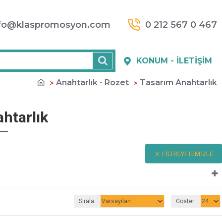
fo@klaspromosyon.com
0 212 567 0 467
KONUM - İLETIŞIM
Anahtarlık - Rozet
Tasarım Anahtarlık
htarlık
FILTREYI TEMIZLE
Sırala:
Göster: