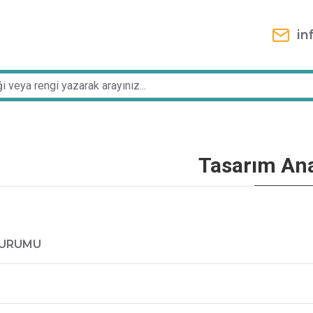
in
Tasarım Ana
DURUMU