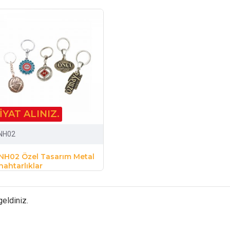
IYAT ALINIZ.
NH02
NH02 Özel Tasarım Metal
nahtarlıklar
geldiniz.