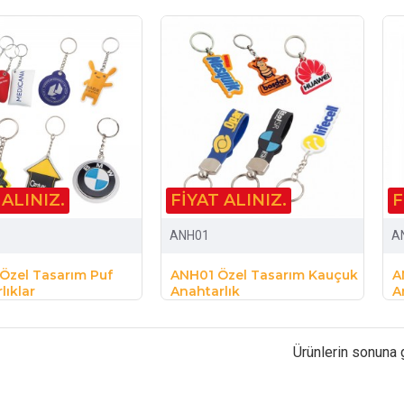
 ALINIZ.
FIYAT ALINIZ.
F
ANH01
A
Özel Tasarım Puf
ANH01 Özel Tasarım Kauçuk
A
lıklar
Anahtarlık
A
Ürünlerin sonuna 