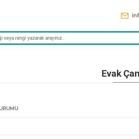
in
Evak Çan
DURUMU