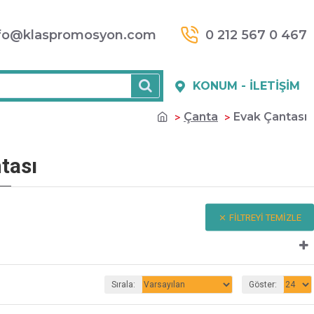
fo@klaspromosyon.com
0 212 567 0 467
KONUM - İLETIŞIM
Çanta
Evak Çantası
tası
FILTREYI TEMIZLE
Sırala:
Göster: