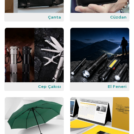
Çanta
Cüzdan
Cep Çakısı
El Feneri